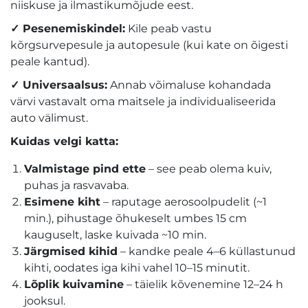
niiskuse ja ilmastikumõjude eest.
✓
Pesenemiskindel:
Kile peab vastu
kõrgsurvepesule ja autopesule (kui kate on õigesti
peale kantud).
✓
Universaalsus:
Annab võimaluse kohandada
värvi vastavalt oma maitsele ja individualiseerida
auto välimust.
Kuidas velgi katta:
Valmistage pind ette
– see peab olema kuiv,
puhas ja rasvavaba.
Esimene kiht
– raputage aerosoolpudelit (~1
min.), pihustage õhukeselt umbes 15 cm
kauguselt, laske kuivada ~10 min.
Järgmised kihid
– kandke peale 4–6 küllastunud
kihti, oodates iga kihi vahel 10–15 minutit.
Lõplik kuivamine
– täielik kõvenemine 12–24 h
jooksul.