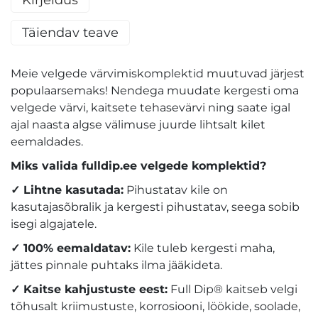
Täiendav teave
Meie velgede värvimiskomplektid muutuvad järjest
populaarsemaks! Nendega muudate kergesti oma
velgede värvi, kaitsete tehasevärvi ning saate igal
ajal naasta algse välimuse juurde lihtsalt kilet
eemaldades.
Miks valida fulldip.ee velgede komplektid?
✓
Lihtne kasutada:
Pihustatav kile on
kasutajasõbralik ja kergesti pihustatav, seega sobib
isegi algajatele.
✓
100% eemaldatav:
Kile tuleb kergesti maha,
jättes pinnale puhtaks ilma jääkideta.
✓
Kaitse kahjustuste eest:
Full Dip® kaitseb velgi
tõhusalt kriimustuste, korrosiooni, löökide, soolade,