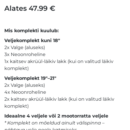
Alates
47.99
€
Mis komplekti kuulub:
Veljekomplekt kuni 18″
2x Valge (aluseks)
3x Neoonroheline
1x kaitsev akrüül-läikiv lakk (kui on valitud läikiv
komplekt)
Veljekomplekt 19″–21″
2x Valge (aluseks)
4x Neoonroheline
2x kaitsev akrüül-läikiv lakk (kui on valitud läikiv
komplekt)
Ideaalne 4 veljele või 2 mootorratta veljele
* Komplekt on mõeldud ainult välispinna –
nähtava velje poole katmiseks