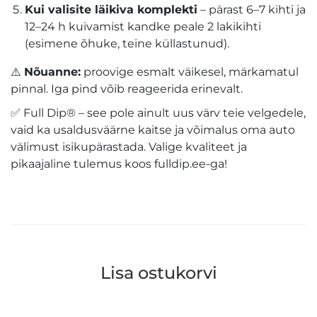
Kui valisite läikiva komplekti
– pärast 6–7 kihti ja
12–24 h kuivamist kandke peale 2 lakikihti
(esimene õhuke, teine küllastunud).
⚠️
Nõuanne:
proovige esmalt väikesel, märkamatul
pinnal. Iga pind võib reageerida erinevalt.
✅ Full Dip® – see pole ainult uus värv teie velgedele,
vaid ka usaldusväärne kaitse ja võimalus oma auto
välimust isikupärastada. Valige kvaliteet ja
pikaajaline tulemus koos fulldip.ee-ga!
Lisa ostukorvi