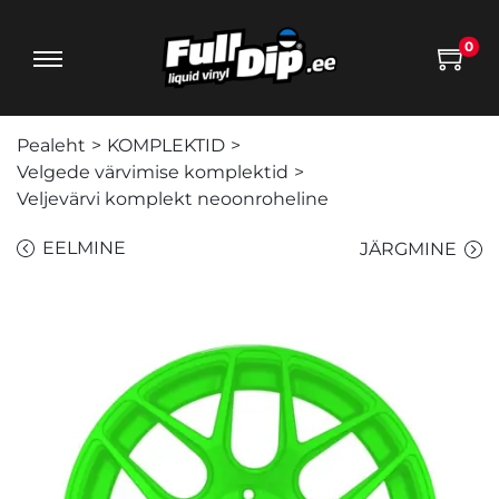
0
Pealeht
>
KOMPLEKTID
>
Velgede värvimise komplektid
>
Veljevärvi komplekt neoonroheline
EELMINE
JÄRGMINE