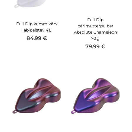
Full Dip
Full Dip kummivärv
pärlmutterpulber
läbipaistev 4 L
Absolute Chameleon
84.99
€
70 g
79.99
€