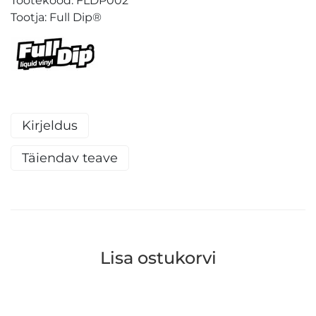
Tootekood:
FLDP002
Tootja:
Full Dip®
Kirjeldus
Täiendav teave
Lisa ostukorvi