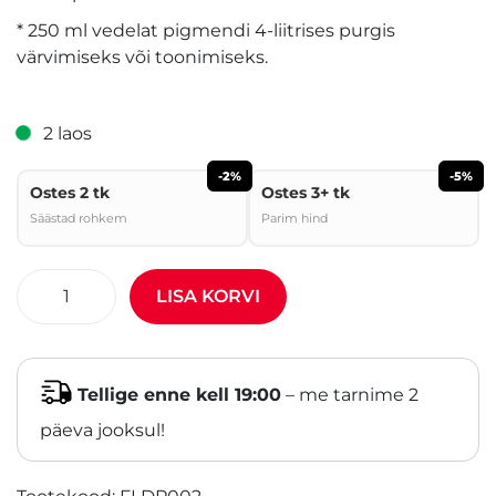
* 250 ml vedelat pigmendi 4-liitrises purgis
värvimiseks või toonimiseks.
2 laos
-2%
-5%
Ostes 2 tk
Ostes 3+ tk
Säästad rohkem
Parim hind
LISA KORVI
Tellige enne kell 19:00
– me tarnime 2
päeva jooksul!