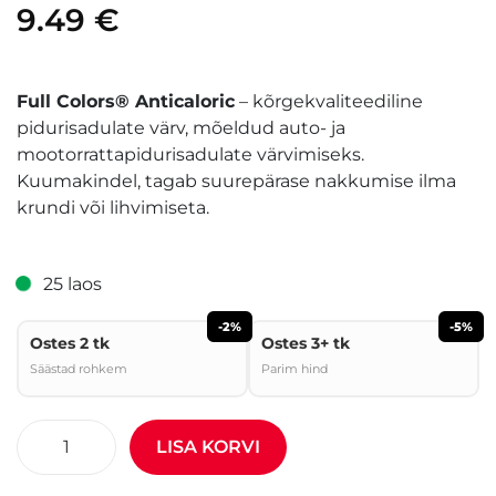
9.49
€
Full Colors® Anticaloric
– kõrgekvaliteediline
pidurisadulate värv, mõeldud auto- ja
mootorrattapidurisadulate värvimiseks.
Kuumakindel, tagab suurepärase nakkumise ilma
krundi või lihvimiseta.
25 laos
-2%
-5%
Ostes 2 tk
Ostes 3+ tk
Säästad rohkem
Parim hind
LISA KORVI