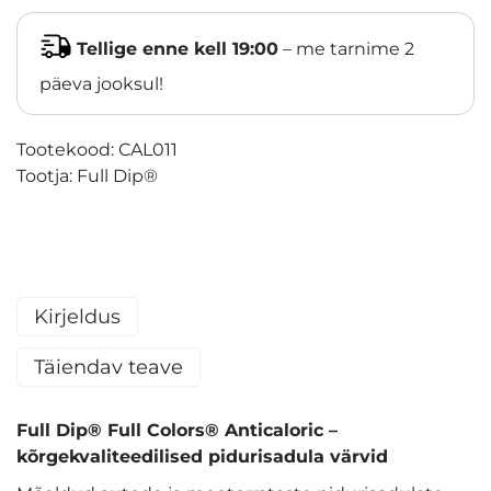
Tellige enne kell 19:00
– me tarnime 2
päeva jooksul!
Tootekood:
CAL011
Tootja:
Full Dip®
Kirjeldus
Täiendav teave
Full Dip® Full Colors® Anticaloric –
kõrgekvaliteedilised pidurisadula värvid