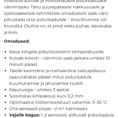
Mõeldud autode ja mootorrataste pidurisadulate
värvimiseks. Tänu suurepärasele nakkuvusele ja
spetsiaalsetele tehnilistele omadustele saab värvi
pihustada otse pidurisadulale – ilma lihvimise või
krundita. Oluline on, et pind oleks puhas, rasvavaba
ja kuiv.
Omadused:
Kaup kõrgele pidurisüsteemi temperatuurile
Kuivab kiiresti – värvimist saab jätkata umbes 10
minuti pärast
Täielik keemiline ja mehaaniline vastupidavus
saavutatakse pärast mitut pidurisadula
kuumutamise ja jahutamise tsüklit
Kasutusiga – umbes 3 aastat
Soovitatav kihipaksus: kuni 0,2 mm
Optimaalne töötemperatuuri vahemik: 5–35 °C
Ühe aerosooli piisab ~2 m² katmiseks
Vajalik kogus:
1–2 aerosooli, sõltuvalt pidurisadula