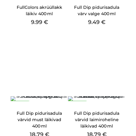
FullColors akrüüllakk
Full Dip pidurisadula
läikiv 400 ml
värv valge 400 ml
9.99
€
9.49
€
Uudis
Uudis
Full Dip pidurisadula
Full Dip pidurisadula
värvid must läikivad
värvid laimiroheline
400 ml
läikivad 400 ml
18.79
€
18.79
€