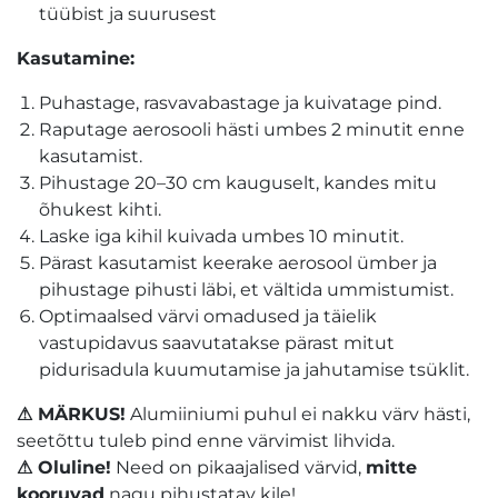
tüübist ja suurusest
Kasutamine:
Puhastage, rasvavabastage ja kuivatage pind.
Raputage aerosooli hästi umbes 2 minutit enne
kasutamist.
Pihustage 20–30 cm kauguselt, kandes mitu
õhukest kihti.
Laske iga kihil kuivada umbes 10 minutit.
Pärast kasutamist keerake aerosool ümber ja
pihustage pihusti läbi, et vältida ummistumist.
Optimaalsed värvi omadused ja täielik
vastupidavus saavutatakse pärast mitut
pidurisadula kuumutamise ja jahutamise tsüklit.
⚠ MÄRKUS!
Alumiiniumi puhul ei nakku värv hästi,
seetõttu tuleb pind enne värvimist lihvida.
⚠ Oluline!
Need on pikaajalised värvid,
mitte
kooruvad
nagu pihustatav kile!