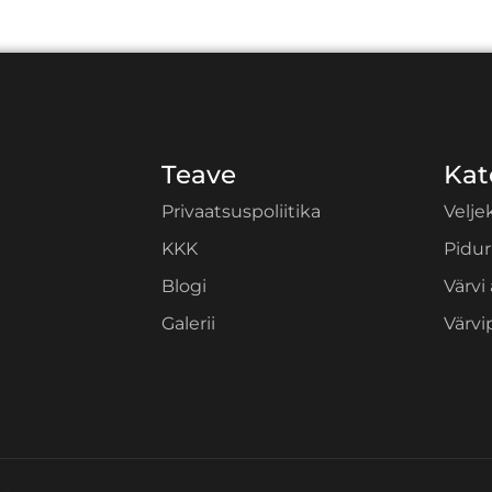
Teave
Kat
Privaatsuspoliitika
Velje
KKK
Pidur
Blogi
Värvi
Galerii
Värvi