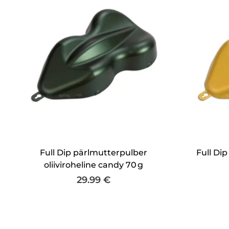
Full Dip pärlmutterpulber
Full Di
oliiviroheline candy 70 g
29.99
€