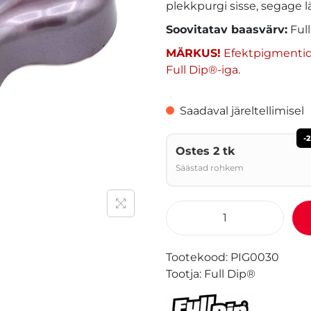
plekkpurgi sisse, segage lä
Soovitatav baasvärv:
Full
MÄRKUS!
Efektpigmentide 
Full Dip®-iga.
Saadaval järeltellimisel
-
Ostes 2 tk
Säästad rohkem
Tootekood:
PIG0030
Tootja:
Full Dip®