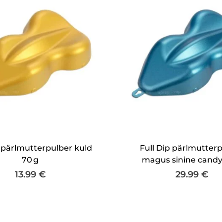
p pärlmutterpulber kuld
Full Dip pärlmutter
70 g
magus sinine candy
13.99
€
29.99
€