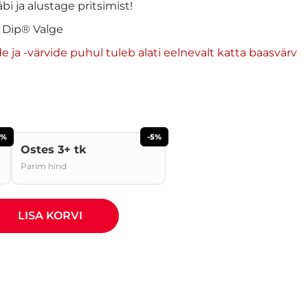
bi ja alustage pritsimist!
 Dip® Valge
ja -värvide puhul tuleb alati eelnevalt katta baasvärv
2%
-5%
Ostes 3+ tk
Parim hind
LISA KORVI