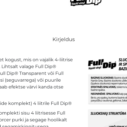
Kirjeldus
kogust, mis on vajalik 4-liitrise
Lihtsalt valage Full Dip®
ull Dip® Transparent või Full
si (seguvarrega) või puurile
ab efektse värvi kanda otse
e komplekt) 4 liitrile Full Dip®
lekti sisu 4 liitrisesse Full
rcer purki ja segage hoolikalt
ud segamiskinnitusega.