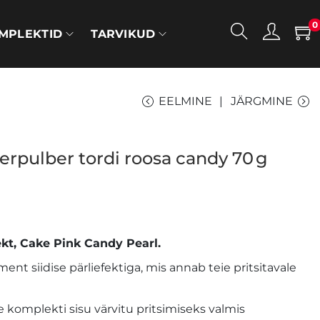
0
MPLEKTID
TARVIKUD
EELMINE
JÄRGMINE
erpulber tordi roosa candy 70 g
t, Cake Pink Candy Pearl.
ment siidise pärliefektiga, mis annab teie pritsitavale
 komplekti sisu värvitu pritsimiseks valmis