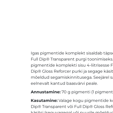
Igas pigmentide komplekt sisaldab täpset 
Full Dip® Transparent purgi toonimiseks. 
pigmentide komplekti sisu 4-liitrisesse F
Dip® Gloss Reforcer purki ja segage käsit
mõeldud segamiskinnitusega. Seejärel sa
eelnevalt kantud baasvärvi peale.
Annustamine:
70 g pigmenti (1 pigmentid
Kasutamine:
Valage kogu pigmentide komp
Dip® Transparent või Full Dip® Gloss Refo
käsitsi (seguvarrega) või puurile mõeld