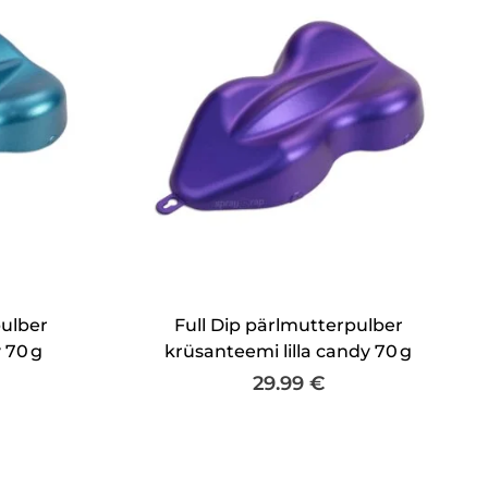
pulber
Full Dip pärlmutterpulber
 70 g
krüsanteemi lilla candy 70 g
29.99
€