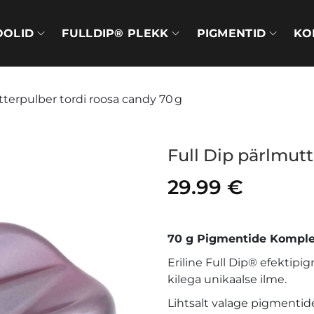
OOLID
FULLDIP® PLEKK
PIGMENTID
KO
tterpulber tordi roosa candy 70 g
Full Dip pärlmutt
29.99
€
70 g Pigmentide Komplek
Eriline Full Dip® efektipig
kilega unikaalse ilme.
Lihtsalt valage pigmentide