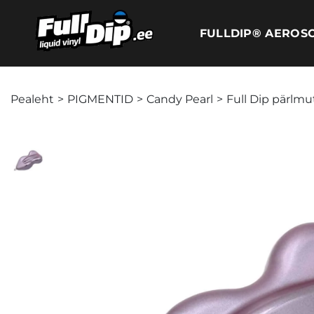
FULLDIP® AEROS
Pealeht
>
PIGMENTID
>
Candy Pearl
>
Full Dip pärlmu