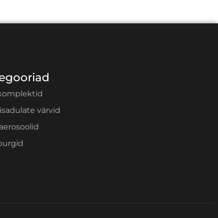
egooriad
komplektid
isadulate värvid
 aerosoolid
purgid