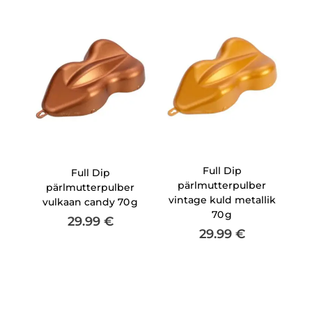
Full Dip
Full Dip
pärlmutterpulber
pärlmutterpulber
vintage kuld metallik
vulkaan candy 70 g
70 g
29.99
€
29.99
€