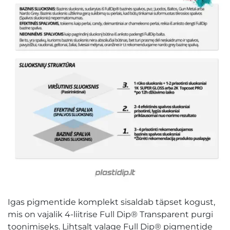
Igas pigmentide komplekt sisaldab täpset kogust,
mis on vajalik 4-liitrise Full Dip® Transparent purgi
toonimiseks. Lihtsalt valage Full Dip® pigmentide