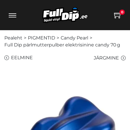
0
Pealeht
>
PIGMENTID
>
Candy Pearl
>
Full Dip pärlmutterpulber elektrisinine candy 70 g
EELMINE
JÄRGMINE