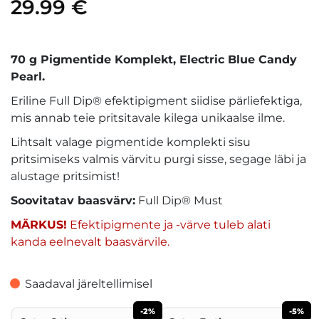
29.99
€
70 g Pigmentide Komplekt, Electric Blue Candy
Pearl.
Eriline Full Dip® efektipigment siidise pärliefektiga,
mis annab teie pritsitavale kilega unikaalse ilme.
Lihtsalt valage pigmentide komplekti sisu
pritsimiseks valmis värvitu purgi sisse, segage läbi ja
alustage pritsimist!
Soovitatav baasvärv:
Full Dip® Must
MÄRKUS!
Efektipigmente ja -värve tuleb alati
kanda eelnevalt baasvärvile.
Saadaval järeltellimisel
-2%
-5%