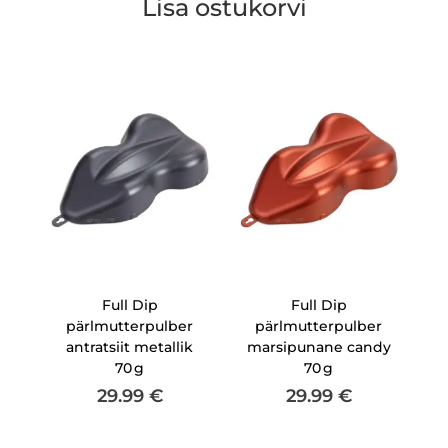
Lisa ostukorvi
Full Dip
Full Dip
pärlmutterpulber
pärlmutterpulber
antratsiit metallik
marsipunane candy
70 g
70 g
29.99
€
29.99
€