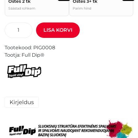
Ostes 2 tk
Ostes 3+ tk
Säästad rohkem
Parim hind
LISA KORVI
Tootekood:
PIG0008
Tootja:
Full Dip®
Kirjeldus