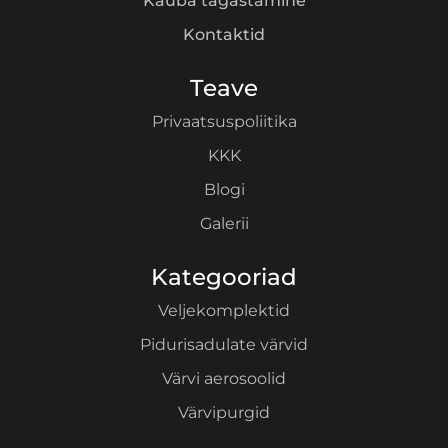
Kauba tagastamine
Kontaktid
Teave
Privaatsuspoliitika
KKK
Blogi
Galerii
Kategooriad
Veljekomplektid
Pidurisadulate värvid
Värvi aerosoolid
Värvipurgid