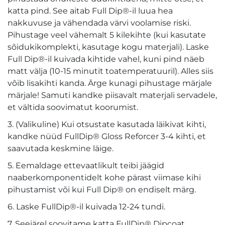
katta pind. See aitab Full Dip®-il luua hea
nakkuvuse ja vähendada värvi voolamise riski.
Pihustage veel vähemalt 5 kilekihte (kui kasutate
sõidukikomplekti, kasutage kogu materjali). Laske
Full Dip®-il kuivada kihtide vahel, kuni pind näeb
matt välja (10-15 minutit toatemperatuuril). Alles siis
võib lisakihti kanda. Ärge kunagi pihustage märjale
märjale! Samuti kandke piisavalt materjali servadele,
et vältida soovimatut koorumist.
3. (Valikuline) Kui otsustate kasutada läikivat kihti,
kandke nüüd FullDip® Gloss Reforcer 3-4 kihti, et
saavutada keskmine läige.
5. Eemaldage ettevaatlikult teibi jäägid
naaberkomponentidelt kohe pärast viimase kihi
pihustamist või kui Full Dip® on endiselt märg.
6. Laske FullDip®-il kuivada 12-24 tundi.
7. Seejärel soovitame katta FullDip® Dipcoat