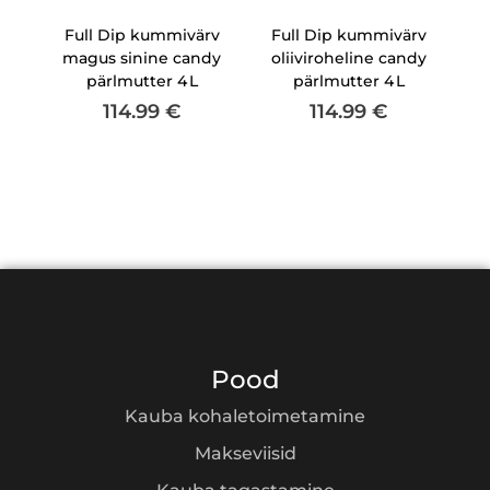
Full Dip kummivärv
Full Dip kummivärv
magus sinine candy
oliiviroheline candy
pärlmutter 4 L
pärlmutter 4 L
114.99
€
114.99
€
Pood
Kauba kohaletoimetamine
Makseviisid