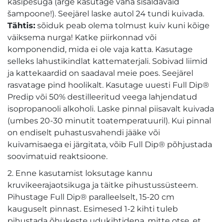
käsipesuga (ärge kasutage vaha sisaldavaid
šampoone!). Seejärel laske autol 24 tundi kuivada.
Tähtis:
sõiduk peab olema tolmust kuiv kuni kõige
väiksema nurga! Katke piirkonnad või
komponendid, mida ei ole vaja katta. Kasutage
selleks lahustikindlat kattematerjali. Sobivad liimid
ja kattekaardid on saadaval meie poes. Seejärel
rasvatage pind hoolikalt. Kasutage uuesti Full Dip®
Predip või 50% destilleeritud veega lahjendatud
isopropanooli alkoholi. Laske pinnal piisavalt kuivada
(umbes 20-30 minutit toatemperatuuril). Kui pinnal
on endiselt puhastusvahendi jääke või
kuivamisaega ei järgitata, võib Full Dip® põhjustada
soovimatuid reaktsioone.
2. Enne kasutamist loksutage kannu
kruvikeerajaotsikuga ja täitke pihustussüsteem.
Pihustage Full Dip® paralleelselt, 15-20 cm
kauguselt pinnast. Esimesed 1-2 kihti tuleb
pihustada õhukeste udukihtidena, mitte otse, et