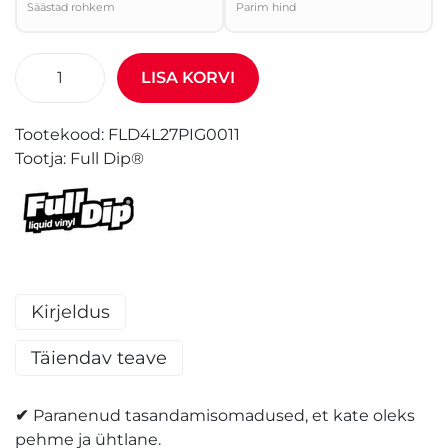
Säästad rohkem
Parim hind
LISA KORVI
Tootekood:
FLD4L27PIG0011
Tootja:
Full Dip®
Kirjeldus
Täiendav teave
✔
Paranenud tasandamisomadused, et kate oleks
pehme ja ühtlane.