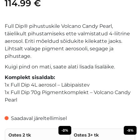
114.99
€
Full Dip® pihustuskile Volcano Candy Pearl,
täielikult pihustamiseks ette valmistatud 4-liitrine
aerosol. Eriti mõeldud sõidukite kilekatte jaoks.
Lihtsalt valage pigment aerosooli, segage ja
pihustage.
Kuigi pind on mati, saate alati lisada lisaläike.
Komplekt sisaldab:
1x Full Dip 4L aerosol – Läbipaistev
1x Full Dip 70g Pigmentkomplekt – Volcano Candy
Pearl
Saadaval järeltellimisel
-2%
-5%
Ostes 2 tk
Ostes 3+ tk