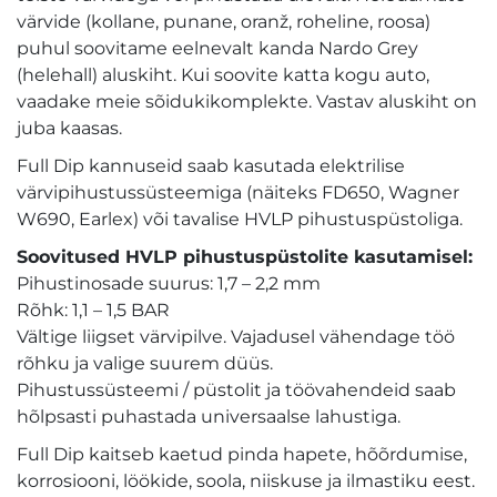
värvide (kollane, punane, oranž, roheline, roosa)
puhul soovitame eelnevalt kanda Nardo Grey
(helehall) aluskiht. Kui soovite katta kogu auto,
vaadake meie sõidukikomplekte. Vastav aluskiht on
juba kaasas.
Full Dip kannuseid saab kasutada elektrilise
värvipihustussüsteemiga (näiteks FD650, Wagner
W690, Earlex) või tavalise HVLP pihustuspüstoliga.
Soovitused HVLP pihustuspüstolite kasutamisel:
Pihustinosade suurus: 1,7 – 2,2 mm
Rõhk: 1,1 – 1,5 BAR
Vältige liigset värvipilve. Vajadusel vähendage töö
rõhku ja valige suurem düüs.
Pihustussüsteemi / püstolit ja töövahendeid saab
hõlpsasti puhastada universaalse lahustiga.
Full Dip kaitseb kaetud pinda hapete, hõõrdumise,
korrosiooni, löökide, soola, niiskuse ja ilmastiku eest.