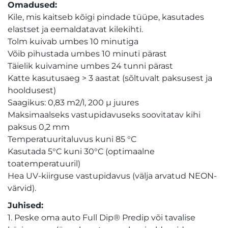
Omadused:
Kile, mis kaitseb kõigi pindade tüüpe, kasutades
elastset ja eemaldatavat kilekihti.
Tolm kuivab umbes 10 minutiga
Võib pihustada umbes 10 minuti pärast
Täielik kuivamine umbes 24 tunni pärast
Katte kasutusaeg > 3 aastat (sõltuvalt paksusest ja
hooldusest)
Saagikus: 0,83 m2/l, 200 µ juures
Maksimaalseks vastupidavuseks soovitatav kihi
paksus 0,2 mm
Temperatuuritaluvus kuni 85 °C
Kasutada 5°C kuni 30°C (optimaalne
toatemperatuuril)
Hea UV-kiirguse vastupidavus (välja arvatud NEON-
värvid).
Juhised:
1. Peske oma auto Full Dip® Predip või tavalise