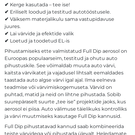
✔
Kerge kasutada – tee ise!
✔
Eriliselt loodud ja testitud autotööstusele.
✔
Väiksem materjalikulu sama vastupidavuse
juures.
✔
Lai värvide ja efektide valik
✔
Loetud ja toodetud EL-is
Pihustamiseks ette valmistatud Full Dip aerosol on
Euroopas populaarseim, testitud ja ohutu auto
pihustuskile. See võimaldab muuta auto värvi,
kaitsta värvikatet ja vajadusel lihtsalt eemaldades
taastada auto algse värvi igal ajal. Ilma eelneva
teadmise või värvimiskogemuseta. Värvid on
puhtad, matid ja neid on lihtne pihustada. Sobib
suurepäraselt suurte „tee ise“ projektide jaoks, kus
aerosol ei piisa. Auto välimuse täielikuks kontrolliks
ja värvi muutmiseks kasutage Full Dip kannusid.
Full Dip pihustatavad kannud saab kombineerida
teiste värvidega või pihustada ülevalt. Heledamate