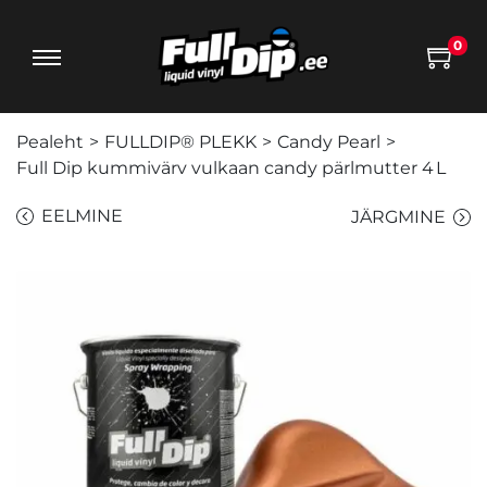
0
Pealeht
>
FULLDIP® PLEKK
>
Candy Pearl
>
Full Dip kummivärv vulkaan candy pärlmutter 4 L
EELMINE
JÄRGMINE