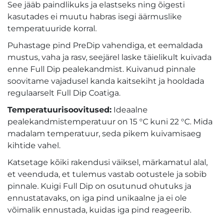
See jääb paindlikuks ja elastseks ning õigesti
kasutades ei muutu habras isegi äärmuslike
temperatuuride korral.
Puhastage pind PreDip vahendiga, et eemaldada
mustus, vaha ja rasv, seejärel laske täielikult kuivada
enne Full Dip pealekandmist. Kuivanud pinnale
soovitame vajadusel kanda kaitsekiht ja hooldada
regulaarselt Full Dip Coatiga.
Temperatuurisoovitused:
Ideaalne
pealekandmistemperatuur on 15 °C kuni 22 °C. Mida
madalam temperatuur, seda pikem kuivamisaeg
kihtide vahel.
Katsetage kõiki rakendusi väiksel, märkamatul alal,
et veenduda, et tulemus vastab ootustele ja sobib
pinnale. Kuigi Full Dip on osutunud ohutuks ja
ennustatavaks, on iga pind unikaalne ja ei ole
võimalik ennustada, kuidas iga pind reageerib.