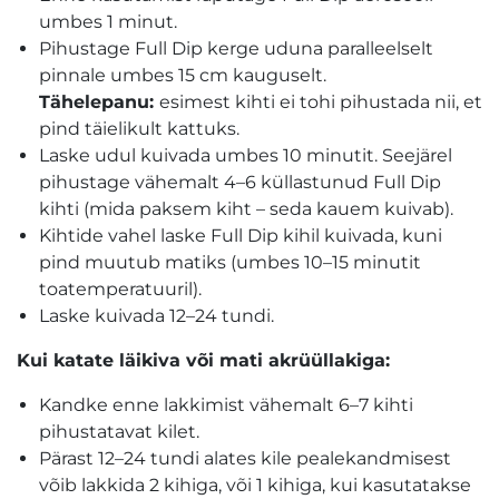
umbes 1 minut.
Pihustage Full Dip kerge uduna paralleelselt
pinnale umbes 15 cm kauguselt.
Tähelepanu:
esimest kihti ei tohi pihustada nii, et
pind täielikult kattuks.
Laske udul kuivada umbes 10 minutit. Seejärel
pihustage vähemalt 4–6 küllastunud Full Dip
kihti (mida paksem kiht – seda kauem kuivab).
Kihtide vahel laske Full Dip kihil kuivada, kuni
pind muutub matiks (umbes 10–15 minutit
toatemperatuuril).
Laske kuivada 12–24 tundi.
Kui katate läikiva või mati akrüüllakiga:
Kandke enne lakkimist vähemalt 6–7 kihti
pihustatavat kilet.
Pärast 12–24 tundi alates kile pealekandmisest
võib lakkida 2 kihiga, või 1 kihiga, kui kasutatakse