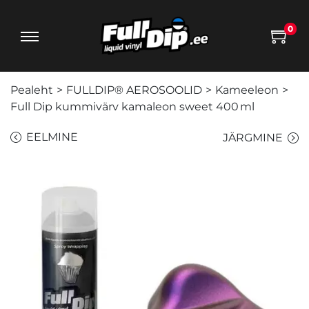
0
Pealeht
>
FULLDIP® AEROSOOLID
>
Kameeleon
>
Full Dip kummivärv kamaleon sweet 400 ml
EELMINE
JÄRGMINE