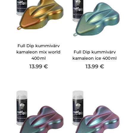
Full Dip kummivärv
kamaleon mix world
Full Dip kummivärv
400 ml
kamaleon ice 400 ml
13.99
€
13.99
€