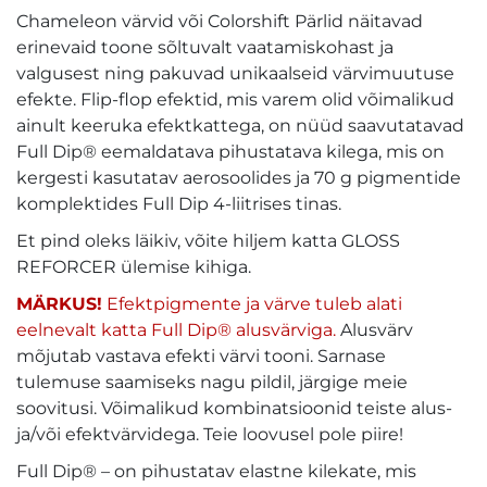
Chameleon värvid või Colorshift Pärlid näitavad
erinevaid toone sõltuvalt vaatamiskohast ja
valgusest ning pakuvad unikaalseid värvimuutuse
efekte. Flip-flop efektid, mis varem olid võimalikud
ainult keeruka efektkattega, on nüüd saavutatavad
Full Dip® eemaldatava pihustatava kilega, mis on
kergesti kasutatav aerosoolides ja 70 g pigmentide
komplektides Full Dip 4-liitrises tinas.
Et pind oleks läikiv, võite hiljem katta GLOSS
REFORCER ülemise kihiga.
MÄRKUS!
Efektpigmente ja värve tuleb alati
eelnevalt katta Full Dip® alusvärviga.
Alusvärv
mõjutab vastava efekti värvi tooni. Sarnase
tulemuse saamiseks nagu pildil, järgige meie
soovitusi. Võimalikud kombinatsioonid teiste alus-
ja/või efektvärvidega. Teie loovusel pole piire!
Full Dip® – on pihustatav elastne kilekate, mis